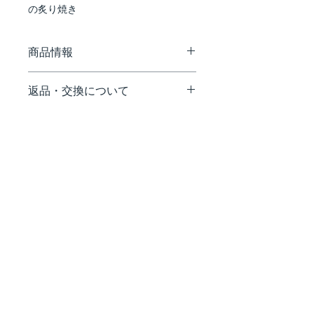
の炙り焼き
商品情報
【保存方法】
返品・交換について
直射日光、高温多湿を避け常温で保存
【原産国】
配送途中の事故などで商品の破損、汚
グアテマラ
損などが生じた場合や、弊社の手違い
開封後は使用毎にしっかりと蓋を閉
による交換は、お手数ですが、商品到
め、お早めにご使用ください。
着後7日以内にご連絡いただけますよ
うお願い致します。お客様のご都合に
よる返品・交換はお受け致しかねます
ので、予めご了承ください。
【連絡・送付先】
〒107-0052
東京都渋谷区恵比寿1-23-5 3F
（株）デニオ総合研究所
テールエグゾティック 返品係
TEL. 03-6450-5711