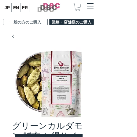
JP
EN
FR
一般の方のご購入
業務・店舗様のご購入
グリーンカルダモ
ン 補充 お得サイ