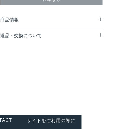
商品情報
返品・交換について
配送途中の事故などで商品の破損、汚損などが生じた場
合や、弊社の手違いによる交換は、お手数ですが、商品
到着後7日以内にご連絡いただけますようお願い致しま
す。お客様のご都合による返品・交換はお受け致しかね
ますので、予めご了承ください。
【連絡・送付先】
〒107-0052
東京都渋谷区恵比寿1-23-5 3F
（株）デニオ総合研究所
テールエグゾティック 返品係
TEL. 03-6450-5711
TACT
サイトをご利用の際に
営業時間 10:00～17:00 ※土日祝日・年末年始などは