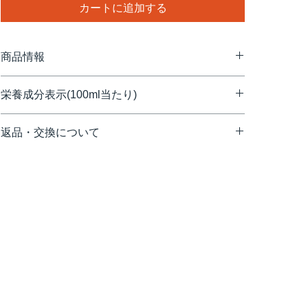
カートに追加する
商品情報
原産国：フランス
栄養成分表示(100ml当たり)
原材料：甘蔗糖、水(鉱泉水)/香料、着色料:カラメル色素
アレルゲン：無
熱量/Energy(kcal)：312kcal
内容量：1000ml
返品・交換について
たんぱく質/Protein(g)：0g
サイズ(mm)：73×73×320
脂質/Fat(g)：0g
重量(kg)：1.77
配送途中の事故などで商品の破損、汚損などが生じた場
炭水化物（糖類）/Carbohydrates(g)：78.1g
合や、弊社の手違いによる交換は、お手数ですが、商品
食塩相当量(g)：0.02g
＊表示金額は税込です。
到着後7日以内にご連絡いただけますようお願い致しま
す。お客様のご都合による返品・交換はお受け致しかね
ますので、予めご了承ください。
【連絡・送付先】
〒107-0052
東京都渋谷区恵比寿1-23-5 3F
（株）デニオ総合研究所
1883 メゾンルータン 返品係