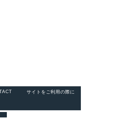
TEL. 03-6450-5711
営業時間 10:00～17:00 ※土日祝日・年末年始などは
休業
TACT
サイトをご利用の際に