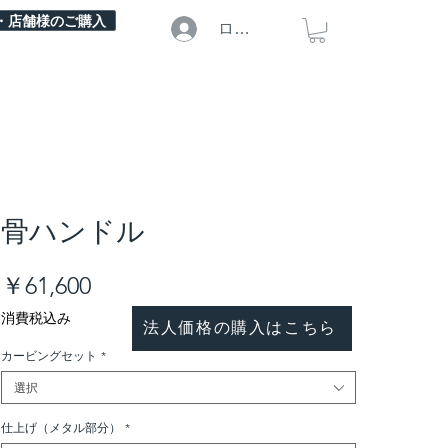
・店舗様のご購入
ログイン
骨ハンドル
価
￥61,600
格
消費税込み
法人価格の購入はこちら
カービングセット
*
選択
仕上げ（メタル部分）
*