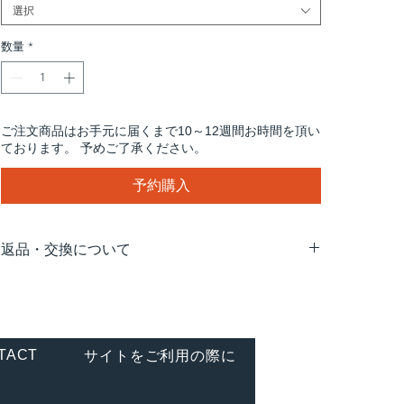
選択
数量
*
ご注文商品はお手元に届くまで10～12週間お時間を頂い
ております。 予めご了承ください。
予約購入
返品・交換について
配送途中の事故などで商品の破損、汚損などが生じた場
合や、弊社の手違いによる交換は、お手数ですが、商品
到着後7日以内にご連絡いただけますようお願い致しま
す。お客様のご都合による返品・交換はお受け致しかね
TACT
サイトをご利用の際に
ますので、予めご了承ください。
【連絡・送付先】