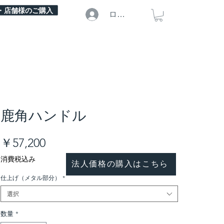
・店舗様のご購入
ログイン
鹿角ハンドル
価
￥57,200
格
消費税込み
法人価格の購入はこちら
仕上げ（メタル部分）
*
選択
数量
*