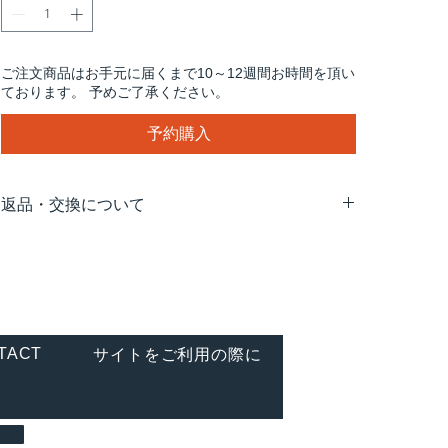
ご注文商品はお手元に届くまで10～12週間お時間を頂い
ております。 予めご了承ください。
予約購入
返品・交換について
配送途中の事故などで商品の破損、汚損などが生じた場
合や、弊社の手違いによる交換は、お手数ですが、商品
到着後7日以内にご連絡いただけますようお願い致しま
す。お客様のご都合による返品・交換はお受け致しかね
ますので、予めご了承ください。
TACT
サイトをご利用の際に
【連絡・送付先】
〒107-0052
東京都渋谷区恵比寿1-23-5 3F
（株）デニオ総合研究所