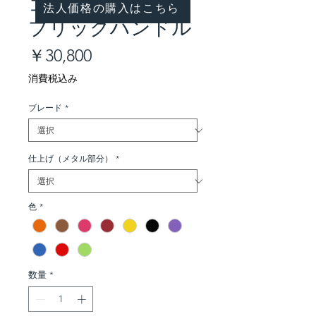
コンプレストファ
法人価格の購入はこちら
ブリックハンドル
価
￥30,800
格
消費税込み
ブレード
*
仕上げ（メタル部分）
*
色
*
数量
*