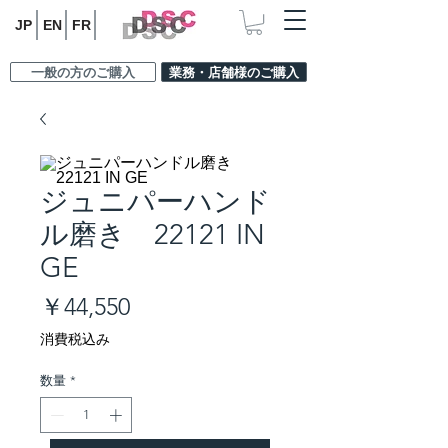
JP
EN
FR
一般の方のご購入
業務・店舗様のご購入
ジュニパーハンド
ル磨き 22121 IN
GE
価
￥44,550
格
消費税込み
数量
*