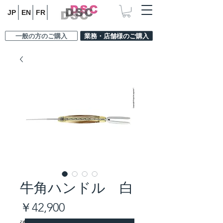
JP
EN
FR
一般の方のご購入
業務・店舗様のご購入
牛角ハンドル 白
価
￥42,900
格