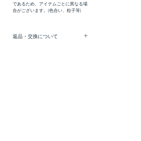
であるため、アイテムごとに異なる場
合がございます。(色合い、粒子等)
返品・交換について
配送途中の事故などで商品の破損、汚
損などが生じた場合や、弊社の手違い
による交換は、お手数ですが、商品到
着後7日以内にご連絡いただけますよ
うお願い致します。お客様のご都合に
よる返品・交換はお受け致しかねます
ので、予めご了承ください。
【連絡・送付先】
〒107-0052
東京都渋谷区恵比寿1-23-5 3F
（株）デニオ総合研究所
フォルジュドライヨール 返品係
TEL. 03-6450-5711
営業時間 10:00～17:00 ※土日祝