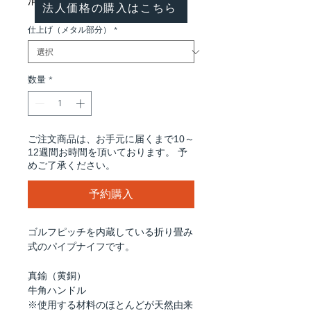
消費税込み
法人価格の購入はこちら
仕上げ（メタル部分）
*
数量
*
ご注文商品は、お手元に届くまで10～
12週間お時間を頂いております。 予
めご了承ください。
予約購入
ゴルフピッチを内蔵している折り畳み
式のパイプナイフです。
真鍮（黄銅）
牛角ハンドル
※使用する材料のほとんどが天然由来