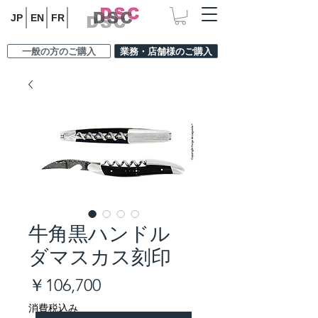
JP
EN
FR
一般の方のご購入
業務・店舗様のご購入
牛角黒ハンドル
ダマスカス刻印
価
￥106,700
格
消費税込み