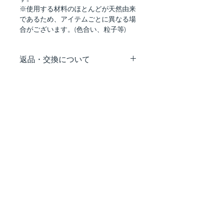
※使用する材料のほとんどが天然由来
であるため、アイテムごとに異なる場
合がございます。(色合い、粒子等)
返品・交換について
配送途中の事故などで商品の破損、汚
損などが生じた場合や、弊社の手違い
による交換は、お手数ですが、商品到
着後7日以内にご連絡いただけますよ
うお願い致します。お客様のご都合に
よる返品・交換はお受け致しかねます
ので、予めご了承ください。
【連絡・送付先】
〒107-0052
東京都渋谷区恵比寿1-23-5 3F
（株）デニオ総合研究所
フォルジュドライヨール 返品係
TEL. 03-6450-5711