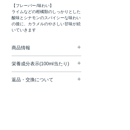
【フレーバー/味わい】
ライムなどの柑橘類のしっかりとした
酸味とシナモンのスパイシーな味わい
の後に、カラメルのやさしい甘味が続
いていきます
商品情報
原産国：フランス
栄養成分表示(100ml当たり)
原材料：甘蔗糖、水（鉱泉水）／香
料、クエン酸、着色料（カラメル色
熱量/Energy(kcal)：328
素）
返品・交換について
たんぱく質/Protein(g)：0
アレルゲン：無
脂質/Fat(g)：0
サイズ(mm)：73×73×320
配送途中の事故などで商品の破損、汚
炭水化物/Carbohydrates(g)：82.2
重量(kg)：1.77
損などが生じた場合や、弊社の手違い
ナトリウム/Sodium(mg/100ml)：6.2
による交換は、お手数ですが、商品到
食塩相当量(g)：0.02
＊表示金額は税込です。
着後7日以内にご連絡いただけますよ
うお願い致します。お客様のご都合に
よる返品・交換はお受け致しかねます
ので、予めご了承ください。