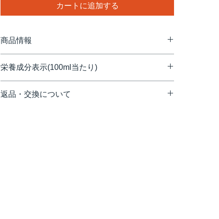
カートに追加する
商品情報
原産国：フランス
栄養成分表示(100ml当たり)
原材料：甘蔗糖、水（鉱泉水）／香料、クエン酸
アレルゲン：無
熱量/Energy(kcal)：304
サイズ(mm)：73×73×320
返品・交換について
たんぱく質/Protein(g)：0
重量(kg)：1.77
脂質/Fat(g)：0
配送途中の事故などで商品の破損、汚損などが生じた場
炭水化物/Carbohydrates(g)：75.9
＊表示金額は税込です。
合や、弊社の手違いによる交換は、お手数ですが、商品
ナトリウム/Sodium(mg/100ml)：6.7
到着後7日以内にご連絡いただけますようお願い致しま
食塩相当量(g)：0.02
す。お客様のご都合による返品・交換はお受け致しかね
ますので、予めご了承ください。
【連絡・送付先】
〒107-0052
東京都渋谷区恵比寿1-23-5 3F
（株）デニオ総合研究所
1883 メゾンルータン 返品係