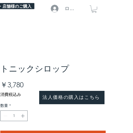
・店舗様のご購入
ログイン
トニックシロップ
価
￥3,780
格
消費税込み
法人価格の購入はこちら
数量
*