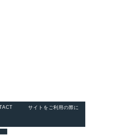
TEL. 03-6450-5711
営業時間 10:00～17:00 ※土日祝日・年末年始などは
休業
TACT
サイトをご利用の際に